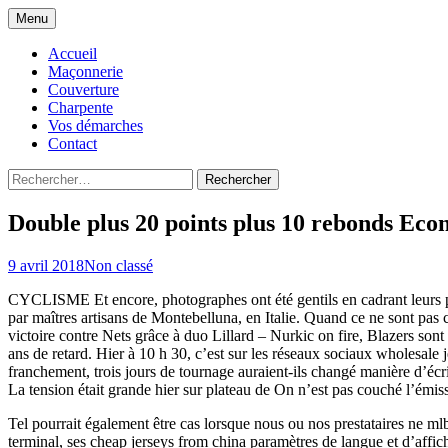
Aller
Menu
au
Rénovation de Maçonnerie Couverture Cha
Maçonnerie Couverture Char
contenu
Accueil
Maçonnerie
Couverture
Charpente
Vos démarches
Contact
Rechercher :
Double plus 20 points plus 10 rebonds Ec
9 avril 2018
Non classé
CYCLISME Et encore, photographes ont été gentils en cadrant leurs
par maîtres artisans de Montebelluna, en Italie. Quand ce ne sont pas c
victoire contre Nets grâce à duo Lillard – Nurkic on fire, Blazers so
ans de retard. Hier à 10 h 30, c’est sur les réseaux sociaux wholesal
franchement, trois jours de tournage auraient-ils changé manière d’éc
La tension était grande hier sur plateau de On n’est pas couché l’émis
Tel pourrait également être cas lorsque nous ou nos prestataires ne mlb
terminal, ses cheap jerseys from china paramètres de langue et d’aff