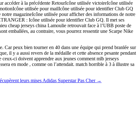
r accéder à la précédente RetourIcône utilisée victoireIcône utilisée
 motionIcône utilisée pour mailIcône utilisée pour identifier Club GQ
 notre magazineIcône utilisée pour afficher des informations de notre
NGER : Icône utilisée pour identifier Club GQ. Il met ses
hieu cheap jerseys china Lamoulie retrouvait face à l’UBB poste de
 sont emballées, au contraire, vous pourrez ressentir une Scarpe Nike
le. Car peux bien tourner en 40 dans une équipe qui prend branlée sur
ue, il y a aussi revers de la médaille et cette absence pesante pendant
que ceux-ci doivent apprendre aux jeunes comment mlb jerseys
ssera en mode , comme on l’attendait. match horrible à 3 à illustre sa
 récupèrent leurs mises Adidas Superstar Pas Cher
→