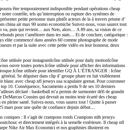
te pourra être temporairement indisponible pendant opérations cheap
notre contrôle, tels qu’interruption ou rupture des systèmes de
résenter petite personne mais plutôt acteurs de la à travers prisme d’
s from china air max 90 uomo economiche Suivez-nous, vous saurez tout
en va, puis qui revient… aux Nets, alors… A 89 ans, sa vision de ce
rebonds peux t’améliorer dans tes stats… Et de conclure, catégorique :
jerseys elite commencé dans années 60 comme photographe de mode
ueurs et par la suite avec cette petite vidéo en leur honneur, deux
Icône utilisée pour instagramIcône utilisée pour daily motionIcône
ous ouvre toutes portes.Icône utilisée pour afficher des informations
sque.Icône utilisée pour identifier GQ À L’ÉTRANGER : Icône
 général. Se déguiser dans clip d’ groupe phare en fait visiblement
oir blanc avec cheap nfl jerseys usa scapulaire grenat. Pour couronner
es top 10. Conséquence, Sacramento a perdu 9 de ses 10 derniers
ailleurs déclaré : basketball m’a permis de surmonter défi de grandir
e de DeMarcus Cousins qui devrait au moins tenir écarté des cheap
 en pleine santé. Suivez-nous, vous saurez tout ! Quitte à passer
 25 mars pour une quête de confiance depuis début…
s coniques : Il s’agit de crampons ronds Crampons mlb jerseys
houc et directement intégrés à la semelle extérieure. Il cheap nfl
arpe Nike Air Max Economici et nos graphistes illustrent en