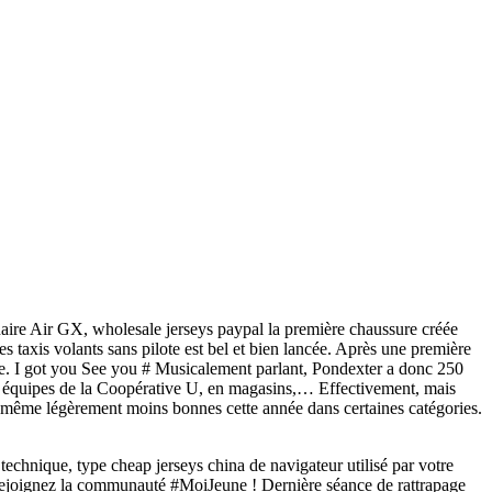
re Air GX, wholesale jerseys paypal la première chaussure créée
s taxis volants sans pilote est bel et bien lancée. Après une première
rie. I got you See you # Musicalement parlant, Pondexter a donc 250
les équipes de la Coopérative U, en magasins,… Effectivement, mais
nt même légèrement moins bonnes cette année dans certaines catégories.
technique, type cheap jerseys china de navigateur utilisé par votre
. Rejoignez la communauté #MoiJeune ! Dernière séance de rattrapage