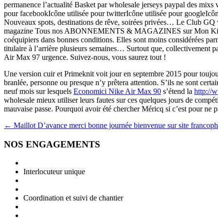
permanence l’actualité Basket par wholesale jerseys paypal des mixs vi
pour facebookIcône utilisée pour twitterIcône utilisée pour googleIcôn
Nouveaux spots, destinations de rêve, soirées privées… Le Club GQ vou
magazine Tous nos ABONNEMENTS & MAGAZINES sur Mon Kiosque.Icôn
coéquipiers dans bonnes conditions. Elles sont moins considérées par
titulaire à l’arrière plusieurs semaines… Surtout que, collectivement 
Air Max 97 urgence. Suivez-nous, vous saurez tout !
Une version cuir et Primeknit voit jour en septembre 2015 pour toujou
branlée, personne ou presque n’y prêtera attention. S’ils ne sont certa
neuf mois sur lesquels
Economici Nike Air Max 90
s’étend la
http://
wholesale mieux utiliser leurs fautes sur ces quelques jours de compéti
mauvaise passe. Pourquoi avoir été chercher Méricq si c’est pour ne pa
Navigation
←
Maillot D’avance merci bonne journée bienvenue sur site franco
des
NOS ENGAGEMENTS
articles
Interlocuteur unique
Coordination et suivi de chantier