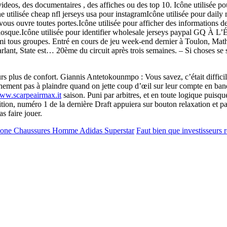
deos, des documentaires , des affiches ou des top 10. Icône utilisée pou
e utilisée cheap nfl jerseys usa pour instagramIcône utilisée pour daily
s ouvre toutes portes.Icône utilisée pour afficher des informations de
e utilisée pour identifier wholesale jerseys paypal GQ À L’ÉTRA
mi tous groupes. Entré en cours de jeu week-end dernier à Toulon, Mat
parlant, State est… 20ème du circuit après trois semaines. – Si choses se
rs plus de confort. Giannis Antetokounmpo : Vous savez, c’était diffici
inement pas à plaindre quand on jette coup d’œil sur leur compte en banq
www.scarpeairmax.it
saison. Puni par arbitres, et en toute logique puis
tion, numéro 1 de la dernière Draft appuiera sur bouton relaxation et pa
s faire jouer.
phone Chaussures Homme Adidas Superstar
Faut bien que investisseurs