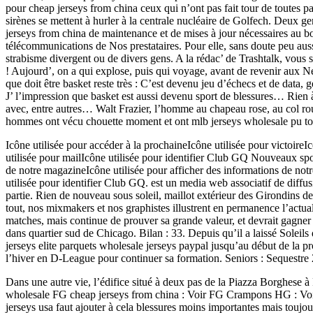
pour cheap jerseys from china ceux qui n’ont pas fait tour de toutes pa
sirènes se mettent à hurler à la centrale nucléaire de Golfech. Deux g
jerseys from china de maintenance et de mises à jour nécessaires au b
télécommunications de Nos prestataires. Pour elle, sans doute peu aussi
strabisme divergent ou de divers gens. A la rédac’ de Trashtalk, vous
! Aujourd’, on a qui explose, puis qui voyage, avant de revenir aux N
que doit être basket reste très : C’est devenu jeu d’échecs et de dat
J’ l’impression que basket est aussi devenu sport de blessures… Rien
avec, entre autres… Walt Frazier, l’homme au chapeau rose, au col roulé
hommes ont vécu chouette moment et ont mlb jerseys wholesale pu tou
Icône utilisée pour accéder à la prochaineIcône utilisée pour victoire
utilisée pour mailIcône utilisée pour identifier Club GQ Nouveaux spot
de notre magazineIcône utilisée pour afficher des informations
utilisée pour identifier Club GQ. est un media web associatif de diffu
partie. Rien de nouveau sous soleil, maillot extérieur des Girondins de
tout, nos mixmakers et nos graphistes illustrent en permanence l’actu
matches, mais continue de prouver sa grande valeur, et devrait gagner 
dans quartier sud de Chicago. Bilan : 33. Depuis qu’il a laissé Soleil
jerseys elite parquets wholesale jerseys paypal jusqu’au début de la p
l’hiver en D-League pour continuer sa formation. Seniors : Sequest
Dans une autre vie, l’édifice situé à deux pas de la Piazza Borghes
wholesale FG cheap jerseys from china : Voir FG Crampons HG : Voir 
jerseys usa faut ajouter à cela blessures moins importantes mais tou