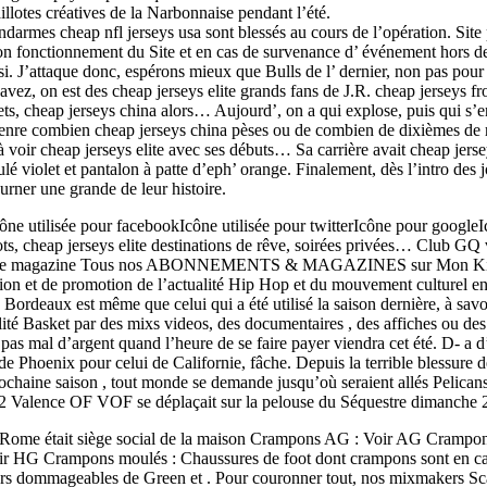
illotes créatives de la Narbonnaise pendant l’été.
endarmes cheap nfl jerseys usa sont blessés au cours de l’opération. Si
on fonctionnement du Site et en cas de survenance d’ événement hors de 
. J’attaque donc, espérons mieux que Bulls de l’ dernier, non pas pour p
 savez, on est des cheap jerseys elite grands fans de J.R. cheap jersey
ets, cheap jerseys china alors… Aujourd’, on a qui explose, puis qui s’
a, genre combien cheap jerseys china pèses ou de combien de dixièmes de 
 à voir cheap jerseys elite avec ses débuts… Sa carrière avait cheap 
 violet et pantalon à patte d’eph’ orange. Finalement, dès l’intro des jo
rner une grande de leur histoire.
Icône utilisée pour facebookIcône utilisée pour twitterIcône pour google
s, cheap jerseys elite destinations de rêve, soirées privées… Club GQ v
 de notre magazine Tous nos ABONNEMENTS & MAGAZINES sur Mon Kio
sion et de promotion de l’actualité Hip Hop et du mouvement culturel en
 Bordeaux est même que celui qui a été utilisé la saison dernière, à sav
alité Basket par des mixs videos, des documentaires , des affiches ou d
pas mal d’argent quand l’heure de se faire payer viendra cet été. D- a d’
s de Phoenix pour celui de Californie, fâche. Depuis la terrible blessur
rochaine saison , tout monde se demande jusqu’où seraient allés Pelicans
re 2 Valence OF VOF se déplaçait sur la pelouse du Séquestre dimanche
e à Rome était siège social de la maison Crampons AG : Voir AG Crampon
HG Crampons moulés : Chaussures de foot dont crampons sont en caoutc
jours dommageables de Green et . Pour couronner tout, nos mixmakers Sc