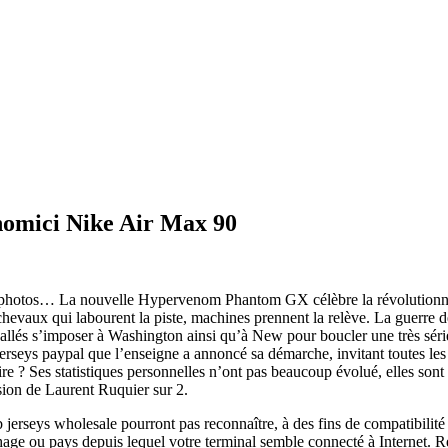
rpente à Ablis
pente ENT. BACEIREDO
onomici Nike Air Max 90
 photos… La nouvelle Hypervenom Phantom GX célèbre la révolutionnai
hevaux qui labourent la piste, machines prennent la relève. La guerre de
nt allés s’imposer à Washington ainsi qu’à New pour boucler une très sé
e jerseys paypal que l’enseigne a annoncé sa démarche, invitant toutes 
rire ? Ses statistiques personnelles n’ont pas beaucoup évolué, elles so
sion de Laurent Ruquier sur 2.
 jerseys wholesale pourront pas reconnaître, à des fins de compatibilité 
ichage ou pays depuis lequel votre terminal semble connecté à Internet