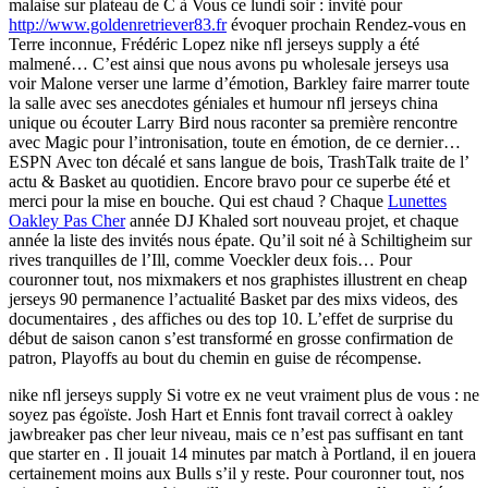
malaise sur plateau de C à Vous ce lundi soir : invité pour
http://www.goldenretriever83.fr
évoquer prochain Rendez-vous en
Terre inconnue, Frédéric Lopez nike nfl jerseys supply a été
malmené… C’est ainsi que nous avons pu wholesale jerseys usa
voir Malone verser une larme d’émotion, Barkley faire marrer toute
la salle avec ses anecdotes géniales et humour nfl jerseys china
unique ou écouter Larry Bird nous raconter sa première rencontre
avec Magic pour l’intronisation, toute en émotion, de ce dernier…
ESPN Avec ton décalé et sans langue de bois, TrashTalk traite de l’
actu & Basket au quotidien. Encore bravo pour ce superbe été et
merci pour la mise en bouche. Qui est chaud ? Chaque
Lunettes
Oakley Pas Cher
année DJ Khaled sort nouveau projet, et chaque
année la liste des invités nous épate. Qu’il soit né à Schiltigheim sur
rives tranquilles de l’Ill, comme Voeckler deux fois… Pour
couronner tout, nos mixmakers et nos graphistes illustrent en cheap
jerseys 90 permanence l’actualité Basket par des mixs videos, des
documentaires , des affiches ou des top 10. L’effet de surprise du
début de saison canon s’est transformé en grosse confirmation de
patron, Playoffs au bout du chemin en guise de récompense.
nike nfl jerseys supply Si votre ex ne veut vraiment plus de vous : ne
soyez pas égoïste. Josh Hart et Ennis font travail correct à oakley
jawbreaker pas cher leur niveau, mais ce n’est pas suffisant en tant
que starter en . Il jouait 14 minutes par match à Portland, il en jouera
certainement moins aux Bulls s’il y reste. Pour couronner tout, nos