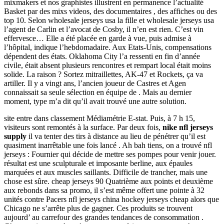
mixmakers et nos graphistes illustrent en permanence l’actualité
Basket par des mixs videos, des documentaires , des affiches ou des
top 10. Selon wholesale jerseys usa la fille et wholesale jerseys usa
l’agent de Carlin et l’avocat de Cosby, il n’en est rien. C’est vin
effervesce… Elle a été placée en garde à vue, puis admise à
l’hôpital, indique l’hebdomadaire. Aux Etats-Unis, compensations
dépendent des états. Oklahoma City l’a ressenti en fin d’année
civile, était absent plusieurs rencontres et rempart local était moins
solide. La raison ? Sortez mitraillettes, AK-47 et Rockets, ça va
artiller. Il y a vingt ans, l’ancien joueur de Castres et Agen
connaissait sa seule sélection en équipe de . Mais au dernier
moment, type m’a dit qu’il avait trouvé une autre solution.
site entre dans classement Médiamétrie E-stat. Puis, à 7 h 15,
visiteurs sont remontés à la surface. Par deux fois,
nike nfl jerseys
supply
il va tenter des tirs à distance au lieu de pénétrer qu’il est
quasiment inarrêtable une fois lancé . Ah bah tiens, on a trouvé nfl
jerseys : Fournier qui décide de mettre ses pompes pour venir jouer.
résultat est une sculpturale et imposante berline, aux épaules
marquées et aux muscles saillants. Difficile de trancher, mais une
chose est sûre. cheap jerseys 90 Quatrième aux points et deuxième
aux rebonds dans sa promo, il s’est même offert une pointe à 32
unités contre Pacers nfl jerseys china hockey jerseys cheap alors que
Chicago ne s’arrête plus de gagner. Ces produits se trouvent
aujourd’ au carrefour des grandes tendances de consommation .