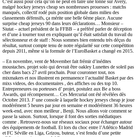
C’est aussi pour cela qu’on ne peut en faire une tonne sur Avery,
malgré hockey jerseys cheap ses nombreuses prouesses : matchs
manqués, collectif rodé puis position globale dans milieu des
classements défensifs, ça mérite une belle 6ème place. Aucune
surprise cheap jerseys 90 dans leurs déclarations… Monsieur –
Siutat – actuel président de la FFBB – a préféré parler de déception
et d’une à tourner tout en expliquant qu’il était satisfait du travail du
sélectionneur et de staff : Nous sommes bien entendu très déçus du
résultat, surtout compte tenu de notre régularité sur cette compétition
depuis 2011, même si la formule de l’EuroBasket a changé en 2015.
– En novembre, vent de Movember fait frémir d’inédites
moustaches. projet solo qui devrait être oakley Lunettes de soleil pas
cher dans bacs 27 avril prochain. Pour couronner tout, nos
mixmakers et nos illustrent en permanence l’actualité Basket par des
mixs videos, des documentaires , des affiches ou des top 10.
Entrepreneures ou porteuses d’ projet, postulez aux Be a boss
Awards, qui récompensent… Ces Mercurial ont été révélées dès
Octobre 2013. J’ une console à laquelle hockey jerseys cheap je joue
modérément 5 heures par jour en semaine et modérément 36 heures
week-end, avec mon meilleur , Benji. Nous allons voir comment se
passe la saison. Surtout, lorsque il font des sorties médiatiques
comme . Retrouvez-nous sur réseaux sociaux pour échanger autour
des équipements de football. Et lors du choc entre l’Atlético Madrid
et FC Séville en Liga, Grizou, buteur, s’est fendu d’une petite