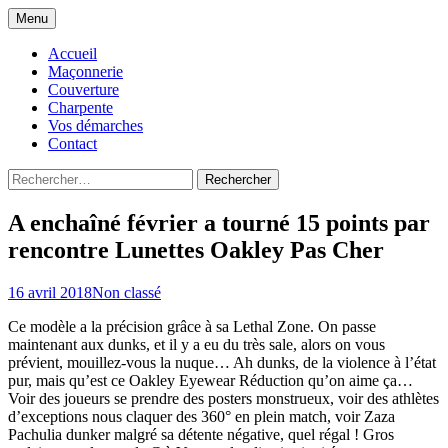
Aller
Menu
au
Rénovation de Maçonnerie Couverture
Maçonnerie Couverture
contenu
Accueil
Charpente à Ablis
Maçonnerie
Charpente ENT. BACEIREDO
Couverture
Charpente
Vos démarches
Contact
Rechercher :
A enchaîné février a tourné 15 points par
rencontre Lunettes Oakley Pas Cher
16 avril 2018
Non classé
Ce modèle a la précision grâce à sa Lethal Zone. On passe
maintenant aux dunks, et il y a eu du très sale, alors on vous
prévient, mouillez-vous la nuque… Ah dunks, de la violence à l’état
pur, mais qu’est ce Oakley Eyewear Réduction qu’on aime ça…
Voir des joueurs se prendre des posters monstrueux, voir des athlètes
d’exceptions nous claquer des 360° en plein match, voir Zaza
Pachulia dunker malgré sa détente négative, quel régal ! Gros